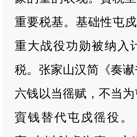
重要税基。基础性屯戍
重大战役功勋被纳入
税。张家山汉简《奏谳
六钱以当徭赋，不当为
賨钱替代屯戍徭役。