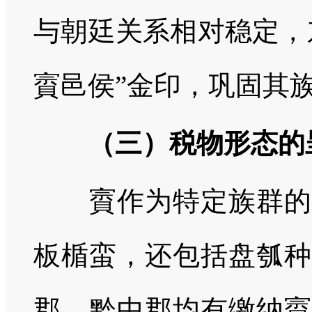
与朝廷关系相对稳定，
賨邑侯”金印，巩固其
（三）税物形态的
賨作为特定族群的赋
板楯蛮，还包括盘瓠种
郡、黔中郡均有缴纳賨