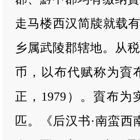
走马楼西汉简牍就载有
乡属武陵郡辖地。从税
币，以布代赋称为賨
正，1979）。賨布
匹。《后汉书·南蛮西