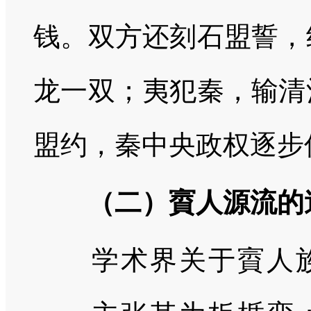
钱。双方还刻石盟誓，
龙一双；夷犯秦，输清
盟约，秦中央政权逐步
（二）賨人源流的
学术界关于賨人族