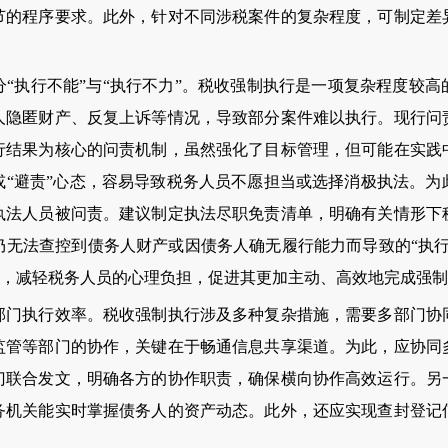
节的程序要求。此外，针对不同涉税案件的复杂程度，可制定差
执行不能”与“执行不力”。税收强制执行是一项复杂程度较高
人隐匿财产、反复上诉等情况，导致部分案件难以执行。现行问
行结果为核心的问责机制，虽然强化了目标管理，但可能在实践
或“避责”心态，容易导致税务人员不愿担当或选择消极执法。为
执法人员被问责。建议制定执法尽职免责清单，明确有关情形下
仍无法查控到债务人财产或因债务人确无履行能力而导致的“执行
力”，减轻税务人员的心理负担，促进其更加主动、高效地完成强
执行效率。税收强制执行涉及多种复杂措施，需要多部门协
监管等部门的协作，关键在于畅通信息共享渠道。为此，应协同
门联合发文，明确各方的协作职责，确保横向协作高效运行。另
务机关能实时掌握债务人的资产动态。此外，还应实现查封登记