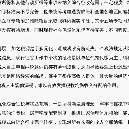
营所得和其他劳动所得等事项未纳入综合征收范围，一定程度上
扣除标准尚不尽完善，也未统筹考虑通货膨胀和全国各地区间差
病医疗专项附加扣除项目采取限额内据实扣除，其余五项专项附
用发挥有待增进。同时现行社会保障体系仍有待完善，不同程度
，加之税源趋于多元化，造成税收有所流失。个税法规定从
税信息。现行征管工作中个税的征收是以单位代扣代缴为主，纳
税人自主申报纳税意识仍存有薄弱短板，从而导致客观上税源出
尤其是网络经济的崛起，催生了很多高收入群体，其大量的经济
纳税人主观偷漏税，难以有效发挥税收均衡收入分配的作用。
综合征税与税基范畴。一是坚持新发展理念，牢牢把握稳中
关联的消费税、房产税等配套制度，推进国家治理体系和治理能
税模式向综合征收完全转变，实现对所有来源的收入全部纳税，