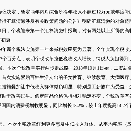
务会议决定，暂定两年内对综合所得年收入不超过12万元或年度
所得汇算清缴涉及有关政策问题的公告》明确汇算清缴的对象范
3月1日，个税迎来第一个汇算清缴申报期，对有两处以上所得的
革初衷。
年新个税法实施第一年来减税效应更为显著，全年实现个税收入103
降2.3个百分点，表明个税改革拉低税收收入增长，纳税人负担得到
次个税改革实行两步走战略：2018年10月1日始，工资薪金收
1日，首次实施紧贴百姓生活支出的子女教育、继续教育、大病医
项措施叠加让中低收入群体减负明显，特别是工薪族广为受益；
有助于改善民生。假定商品价格保持相对稳定不变，个税改革有
我国国内消费税增收明显，同比增长18.2%，较上年度提高14.
本次个税改革红利更多惠及中低收入群体。从平均税率（应