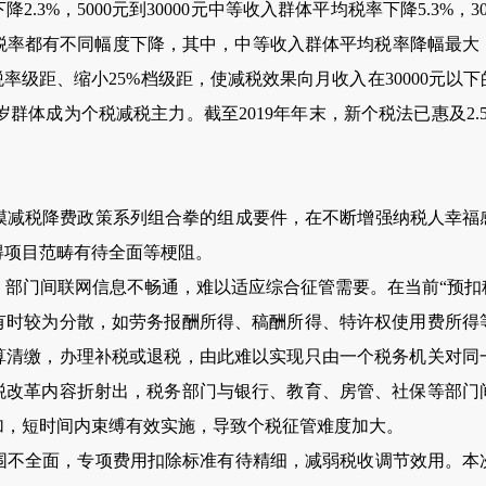
降2.3%，5000元到30000元中等收入群体平均税率下降5.3%，
均税率都有不同幅度下降，其中，中等收入群体平均税率降幅最
低税率级距、缩小25%档级距，使减税效果向月收入在30000元
0岁群体成为个税减税主力。截至2019年年末，新个税法已惠及2
税降费政策系列组合拳的组成要件，在不断增强纳税人幸福
得项目范畴有待全面等梗阻。
门间联网信息不畅通，难以适应综合征管需要。在当前“预扣税
有时较为分散，如劳务报酬所得、稿酬所得、特许权使用费所得
算清缴，办理补税或退税，由此难以实现只由一个税务机关对同
税改革内容折射出，税务部门与银行、教育、房管、社保等部门
加，短时间内束缚有效实施，导致个税征管难度加大。
全面，专项费用扣除标准有待精细，减弱税收调节效用。本