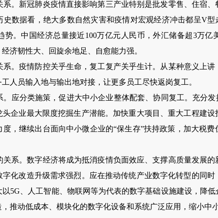
。新冠肺炎疫情直接影响第三产业特别是批发零售、住宿、
历史数据看，绝大多数自然灾害和疫情对宏观经济冲击都呈V型走
趋势。中国经济总量接近100万亿元人民币，外汇储备超3万亿
，经济韧性大、回旋余地足、自愈能力强。
。疫情防控关乎生命，复工复产关乎生计。从某种意义上讲
务工人员输入地与输出地对接，让更多员工尽快返岗复工。
应分类施策，促进大中小企业整体配套、协同复工。充分发挥
龙头企业最大限度挖掘生产潜能。加快重大项目、重大工程建设
力度，继续出台面向中小微企业的“保生存”扶持政策，加大税费
系。数字经济将成为抵消疫情负面效应、支撑高质量发展的
数字化改造升级需求强烈。应在推动传统产业数字化转型的同时
大以5G、人工智能、物联网等为代表的数字基础设施建设，降低
造，推动低成本、模块化的数字化设备和系统广泛应用，缩小中