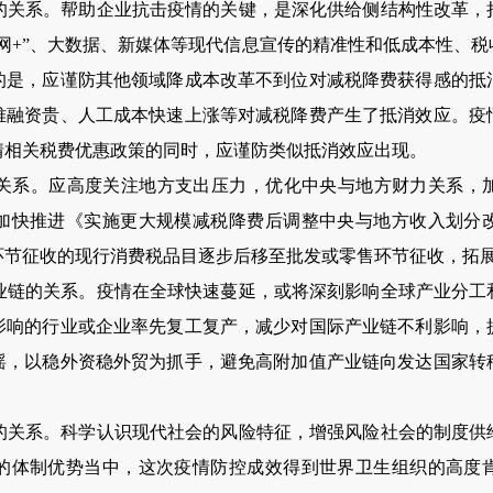
系。帮助企业抗击疫情的关键，是深化供给侧结构性改革，
网+”、大数据、新媒体等现代信息宣传的精准性和低成本性、
的是，应谨防其他领域降成本改革不到位对减税降费获得感的抵
难融资贵、人工成本快速上涨等对减税降费产生了抵消效应。疫
情相关税费优惠政策的同时，应谨防类似抵消效应出现。
系。应高度关注地方支出压力，优化中央与地方财力关系，加
加快推进《实施更大规模减税降费后调整中央与地方收入划分
环节征收的现行消费税品目逐步后移至批发或零售环节征收，拓
的关系。疫情在全球快速蔓延，或将深刻影响全球产业分工
影响的行业或企业率先复工复产，减少对国际产业链不利影响，
摇，以稳外资稳外贸为抓手，避免高附加值产业链向发达国家转
系。科学认识现代社会的风险特征，增强风险社会的制度供
的体制优势当中，这次疫情防控成效得到世界卫生组织的高度