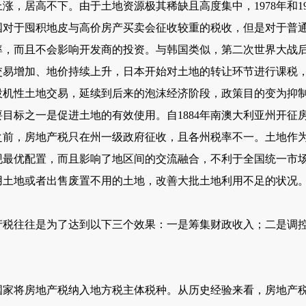
涨，居高不下。由于土地资源极其稀缺且高度集中，1978年和1
国对于囤积地皮与高价房产买卖会征收较重的税收，但是对于普
率，而且不会影响开发商的投资。与韩国类似，第二次世界大战
交易增加、地价持续上升，日本开始对土地的转让环节进行课税
投机性土地交易，延续到后来的泡沫经济阶段，政策目的变为抑
标之一是促进土地的有效使用。自1884年南澳大利亚州开征
年之前，房地产税只在州一级政府征收，且各州税率不一。土地作
最优配置，而且影响了地区间的交流融合，不利于全国统一市场的
用土地或者出售废置不用的土地，改善大批土地利
用不足的状况
往往是为了达到以下三个效果：一是筹集财政收入；二是调控
将房地产税纳入地方税主体税种。从历史经验来看，房地产税