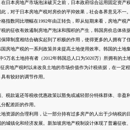
日本房地产市场泡沫破灭之前，日本政府综合运用固定资产税
此，对于日本房地产税对房价的平抑效果，社会各界意见不一。与
格指数同比增幅在1992年由正转负，即从短期来看，房地产税
产税的征收有效遏制房地产泡沫和囤积的产生，韩国房价总体依
房保障制度相结合确实起到了积极的作用，使得更多的人拥有了
房地产税的一系列政策并未提高土地使用效率。韩国的土地集中
其中5万名土地持有者（2012年韩国总人口为5020万）所拥有
开征房地产税时以未改良土地的市场价值作为计税依据，在一定
，具有较好的调节作用。
税款返还等税收优惠政策以豁免或减轻部分特殊群体、非盈利
入分配差距的作用。
资源的合理利用，让一部分持有过多房产的人出于少纳税的目
国的城镇化和经济发展。新加坡房地产税制设计体现了普遍征收