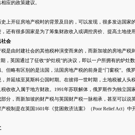
出相应的政策建议。
上开征房地产税时的背景及目的，可以发现，很多发达国家的
进，还有很多国家是为了筹集财政收入或调控房价、提高土地使
民社会
是由封建社会的其他税种演变而来的，而新加坡的房地产税则
后期，英国通过了征收“炉灶税”的决议，即以一户所拥有的炉灶数
、但略有区别的是法国，法国房地产税的前身是“门窗税”。俄
，并延续至莫斯科公国时期。在彼得一世时期，土地税被人头税
，且税收收入属于地方财政。1991年苏联解体，俄罗斯作为独立
成部分，而新加坡的财产税与英国财产税一脉相承，甚至可以说
制是在英国1601年《贫困救济法案》（Poor Relief Ac
立