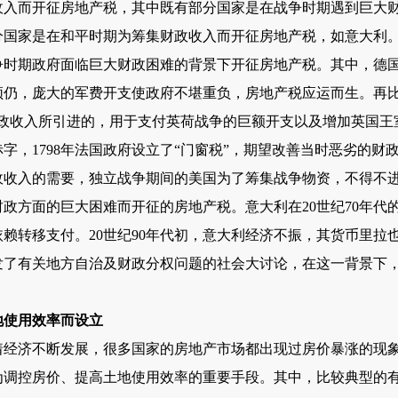
而开征房地产税，其中既有部分国家是在战争时期遇到巨大财
分国家是在和平时期为筹集财政收入而开征房地产税，如意大利
期政府面临巨大财政困难的背景下开征房地产税。其中，德国于
频仍，庞大的军费开支使政府不堪重负，房地产税应运而生。再比
财政收入所引进的，用于支付英荷战争的巨额开支以及增加英国王
字，1798年法国政府设立了“门窗税”，期望改善当时恶劣的财
政收入的需要，独立战争期间的美国为了筹集战争物资，不得不
方面的巨大困难而开征的房地产税。意大利在20世纪70年代
赖转移支付。20世纪90年代初，意大利经济不振，其货币里拉
发了有关地方自治及财政分权问题的社会大讨论，在这一背景下
地使用效率而设立
济不断发展，很多国家的房地产市场都出现过房价暴涨的现象
为调控房价、提高土地使用效率的重要手段。其中，比较典型的