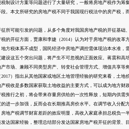
税税制设计方案等问题进行了大量研究，一般将房地产税作为筹
手段。本文所研究的房地产税不同于我国现行税法中的房产税，
所可能引发的问题，从多个角度对我国房地产税的开征基础、
税的开征方面，贾康和李婕（2014）认为对于房地产税的改革
，地方税体系不成型，国民经济中房地产调控需体现治本水准，
建设这五个突出问题，将产生不可忽视的正面效应。蒋震和高培勇
地产市场、兼顾不同类型房产、转变社会管理方式、增值共享等
2017）指出从其他国家或地区土地管理经验的研究来看，土地价
地产税收是多数国家获取土地收益的主要方式，可以成为地方财
地产税推行之初，将会带来存量房供给的一次性释放，短期内供需
的进一步加强，反而会在长期推高房价水平。在调节收入分配方面
，房地产税调节财富差距的效应明显，高收入家庭承担总税负一
达国家经验，整理总结部分发达国家房地产税开征的背景、目