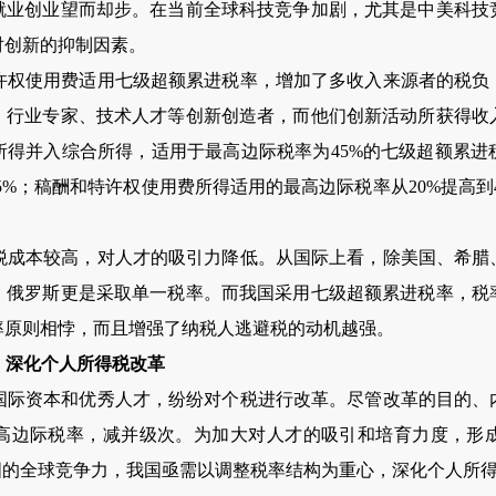
就业创业望而却步。在当前全球科技竞争加剧，尤其是中美科技
对创新的抑制因素。
许权使用费适用七级超额累进税率，增加了多收入来源者的税负
、行业专家、技术人才等创新创造者，而他们创新活动所获得收
所得并入综合所得，适用于最高边际税率为
45%
的七级超额累进
5%
；稿酬和特许权使用费所得适用的最高边际税率从
20%
提高到
税成本较高，对人才的吸引力降低。从国际上看，除美国、希腊
，俄罗斯更是采取单一税率。而我国采用七级超额累进税率，税
率原则相悖，而且增强了纳税人逃避税的动机越强。
，深化个人所得税改革
国际资本和优秀人才，纷纷对个税进行改革。尽管改革的目的、
高边际税率，减并级次。为加大对人才的吸引和培育力度，形
国的全球竞争力，我国亟需以调整税率结构为重心，深化个人所