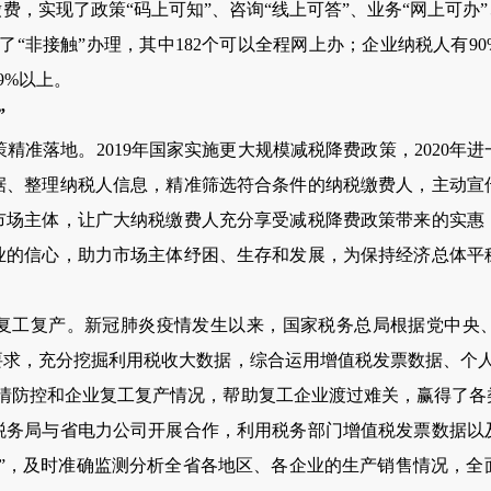
费，实现了政策“码上可知”、咨询“线上可答”、业务“网上可办
了“非接触”办理，其中
182
个可以全程网上办；企业纳税人有
90
9%
以上。
”
策精准落地。
2019
年国家实施更大规模减税降费政策，
2020
年进
据、整理纳税人信息，精准筛选符合条件的纳税缴费人，主动宣
市场主体，让广大纳税缴费人充分享受减税降费政策带来的实惠
业的信心，助力市场主体纾困、生存和发展，为保持经济总体平
复工复产。新冠肺炎疫情发生以来，国家税务总局根据党中央
要求，充分挖掘利用税收大数据，综合运用增值税发票数据、个
疫情防控和企业复工复产情况，帮助复工企业渡过难关，赢得了各
税务局与省电力公司开展合作，利用税务部门增值税发票数据以
数”，及时准确监测分析全省各地区、各企业的生产销售情况，全