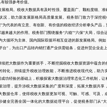
具有较强参考价值。
发展格局。税收大数据具有及时性强、覆盖面广、颗粒度细、准
状况，助力新发展新格局高质量发展。税务部门致力于深挖税
报”为代表的有立意、有创新、有价值的税收经济分析拳头产品
越来越大的作用。税务部门围绕服务“六稳”“六保”大局，综合
国内大循环为主体、国内国际双循环相互促进的新发展格局。例如
平台”，为出口产品转内销打通产业供需链条，促进外贸企业走
要继续把大数据作为重要抓手，不断挖掘税收大数据资源中蕴含的
的转化，持续提升税收治理效能，不断推进税收现代化，助力
数据成功经验的基础上，积极探索大数据治理常态化工作机制，让
据治理，提升涉税大数据采集的广度和深度，拓展大数据共享
大数据仓库，使得税收大数据更加可视、可触、可感、可及，
步健全完善全国一体化的大数据处理平台，促使税务部门从“大数