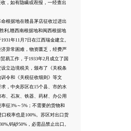
征收，如有隐瞒或诳报，一经查出
革命根据地在赣县茅店征收过进出
剿”胜利,赣西南根据地和闽西根据地
31年11月7日在江西瑞金建立。
经济异常困难，物资匮乏，经费严
易工作，于1933年2月成立了国
定设立边境税关，颁布了《关税条
的训令和《关税征收细则》等文
求，中央苏区在15个县、市的水
棉布、石灰、铁器、药材、办公用
率征3%～5%；不需要的货物和
口税率也是100%。苏区对出口货
%,钨砂50%，必需品禁止出口。