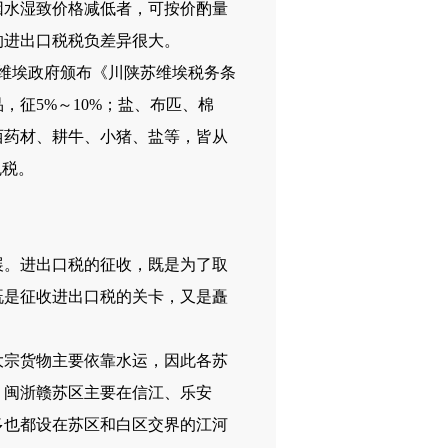
因水湿致价格减低者，可按价酌量
的进出口税税负差异很大。
维埃政府颁布《川陕苏维埃税务条
征5%～10%；盐、布匹、棉
西药材、耕牛、小猪、盐等，皆从
免税。
。进出口税的征收，既是为了取
既是征收进出口税的关卡，又是矗
宗货物主要依靠水运，因此各苏
，闽浙赣苏区主要在信江、乐安
多也都设在苏区和白区交界的江河