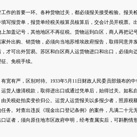
作的首要一环。各种货物过关，都必须报关接受检验。报关检
并填写报货单，报货单经税关核算员核算后，交会计员开税票。
物上加盖记号，其他地区不再征税。货物运到白区，商人再把记
外出购、销货物，必须向当地苏维埃政府报告，取得同意并发给
后，才可出外贸易。苏区和白区商人运货物进口和出口，必须向
理征、免税手续。
有严，区别对待。1933年5月11日财政人民委员部颁布的
：运货人缴清税款，取得进出口或通过凭单后，始得过关。如私
，由关税处拍卖变价归公。运货人运货报关以多报少者，照原税
的任务。对查出违反《现金出口登记条例》的案件，凡满二十元
口证者，须向原住地市区政府申明，经考查属实后，可斟酌情形准