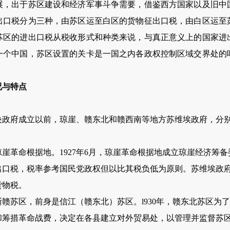
展，出于苏区建设和经济军事斗争需要，借鉴西方国家以及旧中
出口税分为三种，由苏区运至白区的货物征出口税，由白区运至
苏区的进出口税从税收形式和种类来说，与真正意义上的国家进
一个中国，苏区设置的关卡是一国之内各政权控制区域交界处的
况与特点
成立以前，琼崖、赣东北和赣西南等地方苏维埃政府，分别在19
革命根据地。1927年6月，琼崖革命根据地成立琼崖经济筹备
出口税，税率参考国民党政权但以比其税负低为原则。苏维埃政
货物税。
苏区，前身是信江（赣东北）苏区。l930年，赣东北苏区为
和筹措革命战费，决定在各县建立对外贸易处，以管理并监督苏