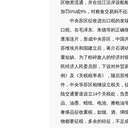
区物资流通，并在信江沿岸设船舶
加罚6%或9%，对粮食交易则不
中央苏区征收进出口税的发端可
口税。在毛泽东、朱德等的正确领导
逐渐连片，形成中央苏区，中国共
苏维埃共和国建立后，蒋介石调
重短缺。为了粉碎敌人的经济封锁
民经济人民委员部，下设对外贸
例》及《关税税率表》，随后苏
件，中央等苏区相继设立税关，征
陆交通要道设立24个关税处，负
品、油墨、蜡纸、电池、擦枪油等
奢侈品征收重税，如烟、酒、绸缎
物都要征税，多余的轻征，不足或