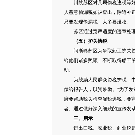
川陕苏区对凡属偷税逃税等奸商
人蓄意偷漏税如被查出，除追补
只要发现偷漏税，大多要没收。
苏区通过宽严适度的违章处理，
（五）护关协税
闽浙赣苏区为争取船工护关协税
给他们诸多照顾，不断取得船工
动。
为鼓励人民群众协税护税，中华
偿给报告人，以资鼓励。”为了
府要帮助税关检查漏税逃税，要
者。通过做好深入细致的宣传发
三、启示
进出口税、农业税、商业税是苏