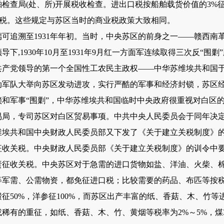
检查局(处、所)开展税收检查。进出口税按船舶载货价值的3%
征税。这些规定与苏区当时的商业税政策大致相同。
追溯至1931年年初。当时，中央苏区的前身之一——赣西南
下,1930年10月至1931年9月红一方面军连续取得三次反“围
产党领导的第一个全国性工农民主政权——中华苏维埃共和国于19
动军队大举向苏区发动进攻，实行严酷的军事和经济封锁，苏区
和军事“围剿”，中华苏维埃共和国临时中央政府很重视对白区的贸
易局，专司苏区对白区贸易事项。中共中央人民委员会于同年决
维埃共和国中央财政人民委员部又下发了《关于建立关税制度》
收关税。中央财政人民委员部《关于建立关税制度》的训令中要
责征收关税。中央苏区对于急需的进口货物如盐、洋油、火柴、
军需、公需物资，都免征进口税；比较需要的药品、布匹等按税
征50%，洋参征100%，而苏区出产丰富的纸、香菇、木、竹等进
稀有的重征，如纸、香菇、木、竹、黄烟等税率为2%～5%，煤30