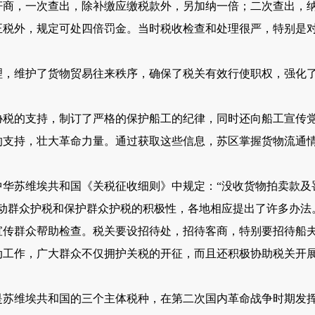
，一次查出，除补缴应缴税款外，另加纳一倍；二次查出，纳
正税外，规定可处四倍罚金。当时税收检查和处理很严，特别是
维护了货物贸易往来秩序，确保了税关有效行使职权，强化了
的支持，制订了严格的保护船工的纪律，同时还向船工宣传党
的支持，壮大革命力量。通过获取这些信息，苏区掌握货物流通
苏维埃共和国《关税征收细则》中规定：“没收货物拍卖款及
发动群众护税和保护群众护税的积极性，各地相应提出了许多办法
宣传群众帮助检查。税关要设招待处，招待客商，特别要招待船
动工作，广大群众不仅拥护关税的开征，而且还积极协助税关开
维埃共和国的三个主体税种，在第二次国内革命战争时期发挥