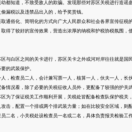
老幼都知道，不致受敌人的欺骗。发现那些对苏区关税进行造谣
之偷漏税以及违禁品出入的，给予奖赏钱。
通俗化、简明化的方式向广大人民群众和社会各界宣传征税的
，取得了较好的宣传效果，营造出浓厚的纳税和护税协税氛围，
与白区之间的关卡进行，苏区关卡之外或河对岸往往就是国民
必要的武装保护。
，检查员二人，会计兼写票一人，核算一人，伙夫一人，长伙
配备情况看，除了必要的关税征收人员外，更配备了较强的护关
苏区为了保证税关工作顺利开展，关税处皆配备检查队保护税关
人攻击，配置一个排或两个排武装力量；如在比较安全区域，则
查员二名，小关税处设检查员一名或二名，具体负责报关检验工