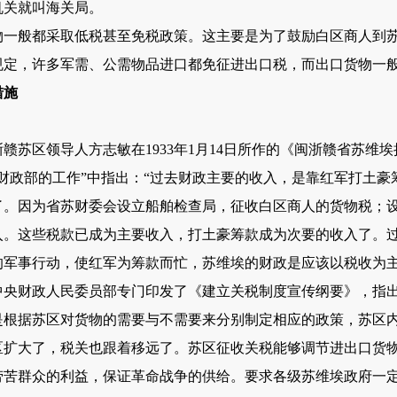
机关就叫海关局。
般都采取低税甚至免税政策。这主要是为了鼓励白区商人到苏
规定，许多军需、公需物品进口都免征进出口税，而出口货物一
措施
区领导人方志敏在1933年1月14日所作的《闽浙赣省苏维
财政部的工作”中指出：“过去财政主要的收入，是靠红军打土豪
了。因为省苏财委会设立船舶检查局，征收白区商人的货物税；
入。这些税款已成为主要收入，打土豪筹款成为次要的收入了。
的军事行动，使红军为筹款而忙，苏维埃的财政是应该以税收为主
中央财政人民委员部专门印发了《建立关税制度宣传纲要》，指
是根据苏区对货物的需要与不需要来分别制定相应的政策，苏区
区扩大了，税关也跟着移远了。苏区征收关税能够调节进出口货
劳苦群众的利益，保证革命战争的供给。要求各级苏维埃政府一