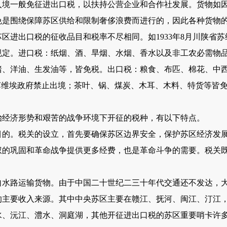
入境一般免征进出口税，以扶持公营企业和合作社发展。货物如
免是围绕保障苏区供给和限制奢侈浪费而进行的，因此各种货物
进出口税的征收品目和税率不尽相同。如1933年8月川陕省苏
定。进口税：纸烟、酒、旱烟、水烟、香水以及非工农必需物品，
猪、洋油、生发油等，皆免税。出口税：粮食、布匹、棉花、中
要时苏维埃政府禁止出境；茶叶、锅、煤炭、木耳、木料、特货等皆
济形势和艰苦的战争环境下开征的税种，有以下特点。
。税关的设立，首先要确保苏区边界安全，保护苏区经济发展
权的巩固和革命战争提供更多经费，也是革命斗争的需要。税关
路运输货物。由于中国二十世纪二三十年代交通还不发达，大
的主要收入来源。其中中央苏区主要在赣江、抚河、闽江、汀江
水、沅江、澧水、洞庭湖，其他开征进出口税的苏区重要哨卡许