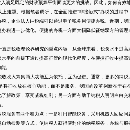
收入满足既定的财政预算平衡面临更大的挑战。因此，如何有效
以上难题。根据笔者调研，在全面推进“非接触式”办税的过程中
办税，企业法人纳税端可以通过电子税务局便捷办税。近期，我
捷办税进一步优化。便捷的办税一方面大幅降低征纳双方的管理
一直是税收理论界研究的重点内容，从全球来看，税负水平过高
负水平的前提下通过提高征管的现代化程度，在便捷征收中提高
功能。
税收收入筹集两大功能互为依托，互为促进。通常，更多的纳税
是将征收放在核心功能，而不是服务。我国的改革创新在于在
地了解政策，享受减税红利；另一方面有助于纳税人明明白白交
高。
的纳税服务有两个着力点：一是利用智能税务，采用机器人回应问
息自动检测等方式，使纳税人获得便利化的纳税服务，办税与服