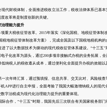
全现代财税体制，全面推进税收立法工作，税收法律体系已基本
制度改革将是制度创新的关键。
家治理能力提升
多项重大税收征管改革。
2015
年落实《深化国税、地税征管体制改
国税地税征管体制改革方案》，完成全国及以下国税地税机构的
促进了以大数据技术为驱动的现代税收征管体系建设。“十三五”
票电子化改革为源头，通过
200
多项非接触式办税的业务拓展，全
降低纳税人的税收遵从成本，通过便利化全面提升办税的效能以
第一次年终汇算，通过预填报、信息共享、交叉比对、风险核查
手机
APP
进行自主申报，全面考验了我国大幅激增纳税人的现代
使数字治税成为现代化治理能力提升的重要体现。
际合作，“十三五”时期，我国先后三次联合有关国家税务部门