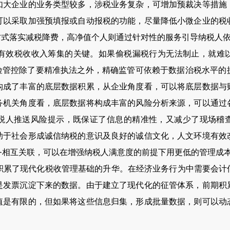
如大企业的业务类型较多，涉税业务复杂，可增加预裁决等措施
可以采取加强预填报或自动报税的功能，尽量降低小微企业的税
方式落实减税降费，高净值个人则通过针对性的服务引导纳税人
有效税收收入筹集的关键。如果偷税漏税行为无法制止，就难
风险管控除了要精准执法之外，精确监管可依赖于数据治税水平的
构成了丰富的底层数据积累，从企业角度看，可以将底层数据与
务机关角度看，底层数据将构成丰富的风险分析来源，可以通过
税人推送风险提示，既保证了信息的精准性，又减少了现场稽
助于社会形成诚信纳税的意识及良好的诚信文化，人文环境有效
务相互关联，可以在增强纳税人满意度的前提下用更低的管理成
积累了现代化税收管理基础的升华。在经济业务行为中需要会计
是发票沉淀下来的数据。由于建立了现代化的征管体系，前期积
值是有限的，但如果将这些信息归集，形成批量数据，则可以动