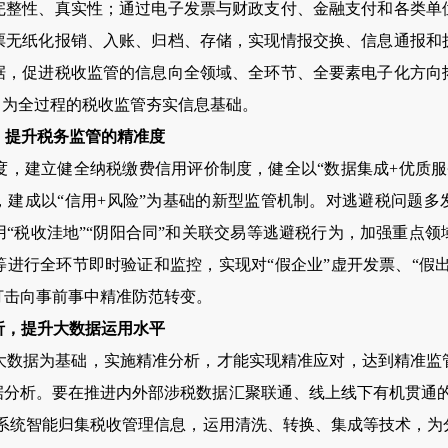
完整性、真实性；通过电子发票与财政支付、金融支付和各类单
票无纸化报销、入账、归档、存储，实现情报交换、信息通报和
据，促进税收监管的信息向全领域、全环节、全要素电子化方向
，为全过程的税收监管夯实信息基础。
，提升税务监管的精准度
建立健全纳税缴费信用评价制度，健全以“数据集成+优质服务
，建成以“信用+风险”为基础的新型监管机制。对逃避税问题多
“税收洼地”“阴阳合同”和关联交易等逃避税行为，加强重点
进行全环节即时验证和监控，实现对“假企业”虚开发票、“假出
打击向事前事中精准防范转变。
析，提升大数据运用水平
据为基础，实施精准分析，才能实现精准应对，达到精准监
据分析。要在推进内外部涉税数据汇聚联通、线上线下有机贯通的
等系统智能归集税收管理信息，运用清洗、转换、集成等技术，