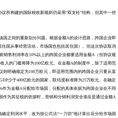
次协议所构建的国际税收新规则仍采用“双支柱”结构，但其中一些
场国之间的重新划分问题。根据金额A的设计思路，跨国企业即
居住国从事经营活动，市场国也包括居住国）。但这次协议取消
前销售利润率在10%以上的跨国企业都要适用金额A（但协议规
收入的门槛将降为100亿欧元。在金额A的制度中，除了适用范
则明确规定为100万欧元，即适用范围内的跨国企业只要从某
DP少于400亿欧元的国家，联结度标准降为25万欧元。在确定
0%作为金额A分配给市场国，分配的具体依据为跨国企业在不同
国作为其征税的依据时，营销和分销利润安全港应是通过金额A
确定利润水平，改为按公式法“一刀切”地计算出应分给市场国