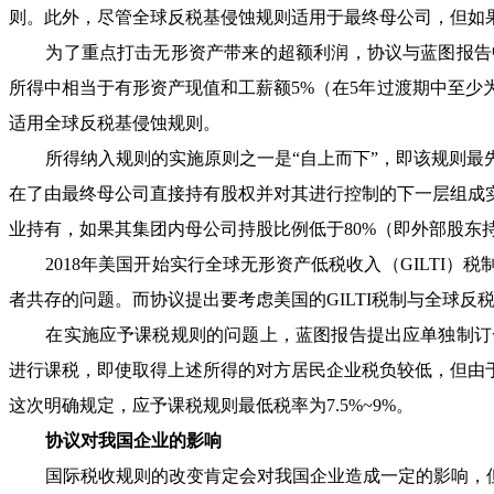
则。此外，尽管全球反税基侵蚀规则适用于最终母公司，但如
为了重点打击无形资产带来的超额利润，协议与蓝图报告中
所得中相当于有形资产现值和工薪额5%（在5年过渡期中至少
适用全球反税基侵蚀规则。
所得纳入规则的实施原则之一是“自上而下”，即该规则最先
在了由最终母公司直接持有股权并对其进行控制的下一层组成
业持有，如果其集团内母公司持股比例低于80%（即外部股东
2018年美国开始实行全球无形资产低税收入（GILTI）
者共存的问题。而协议提出要考虑美国的GILTI税制与全球
在实施应予课税规则的问题上，蓝图报告提出应单独制订一
进行课税，即使取得上述所得的对方居民企业税负较低，但由
这次明确规定，应予课税规则最低税率为7.5%~9%。
协议对我国企业的影响
国际税收规则的改变肯定会对我国企业造成一定的影响，但