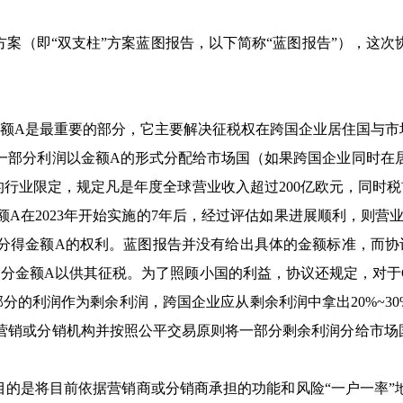
方案（即“双支柱”方案蓝图报告，以下简称“蓝图报告”），这
A是最重要的部分，它主要解决征税权在跨国企业居住国与市
一部分利润以金额A的形式分配给市场国（如果跨国企业同时在
行业限定，规定凡是年度全球营业收入超过200亿欧元，同时税
A在2023年开始实施的7年后，经过评估如果进展顺利，则营业
分得金额A的权利。蓝图报告并没有给出具体的金额标准，而协议
分金额A以供其征税。为了照顾小国的利益，协议还规定，对于G
部分的利润作为剩余利润，跨国企业应从剩余利润中拿出20%~3
营销或分销机构并按照公平交易原则将一部分剩余利润分给市场
是将目前依据营销商或分销商承担的功能和风险“一户一率”地