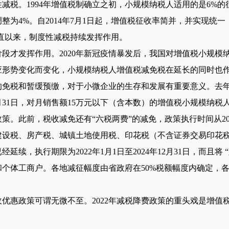
。1994年增值税制确立之初，小规模纳税人适用的是6%的征收
为4%。自2014年7月1日起，增值税征收率简并，并实现统一
直以来，制度性减税持续发挥作用。
才发挥作用。2020年新冠疫情暴发后，我国对增值税小规模
应形势变化而变化，小规模纳税人增值税减免税在延长的同时也
税和暂缓预缴，对于小微企业的生存和发展有重要意义。去年
2年12月31日，对月销售额15万元以下（含本数）的增值税小规模
。此前，税收减免还有“六税两费”的减免，政策执行时间从2019年
建设税、房产税、城镇土地使用税、印花税（不含证券交易印花
续，执行期限为2022年1月1日至2024年12月31日，而且将
个体工商户。各地减征幅度由省政府在50%税额幅度内确定，各
惠政策可谓无微不至。2022年减税降费政策的重头戏是增值