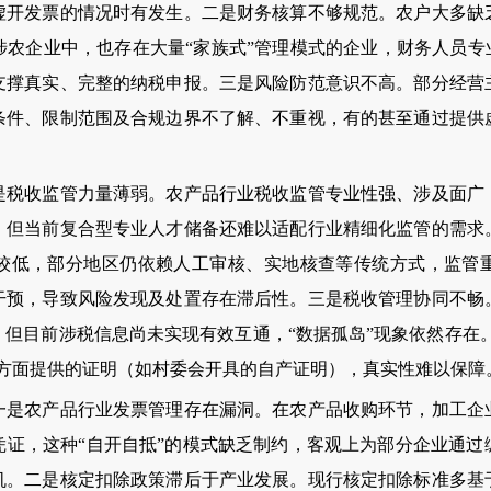
虚开发票的情况时有发生。二是财务核算不够规范。农户大多缺
农企业中，也存在大量“家族式”管理模式的企业，财务人员专
支撑真实、完整的纳税申报。三是风险防范意识不高。部分经营
条件、限制范围及合规边界不了解、不重视，有的甚至通过提供
收监管力量薄弱。农产品行业税收监管专业性强、涉及面广
，但当前复合型专业人才储备还难以适配行业精细化监管的需求
较低，部分地区仍依赖人工审核、实地核查等传统方式，监管
干预，导致风险发现及处置存在滞后性。三是税收管理协同不畅
但目前涉税信息尚未实现有效互通，“数据孤岛”现象依然存在。
单方面提供的证明（如村委会开具的自产证明），真实性难以保障
农产品行业发票管理存在漏洞。在农产品收购环节，加工企
凭证，这种“自开自抵”的模式缺乏制约，客观上为部分企业通过
机。二是核定扣除政策滞后于产业发展。现行核定扣除标准多基