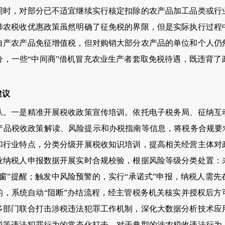
同时，对部分已不适宜继续实行核定扣除的农产品加工品类或行
涉农税收优惠政策虽然明确了征免税的界限，但是实际执行过程
自产农产品免征增值税，但对购销大部分农产品的单位和个人仍
分，一些“中间商”借机冒充农业生产者套取免税待遇，既违背了
建议
一是精准开展税收政策宣传培训。依托电子税务局、征纳互
产品税收政策解读、风险提示和办税指南等信息，将税务合规要求
和行业特点，分类分级开展税收知识培训，提高相关经营主体对
业纳税人申报数据开展实时合规校验，根据风险等级分类处置：
窗”提醒；触发中风险预警的，实行“承诺式”申报，纳税人需
的，系统自动“阻断”办结流程，经主管税务机关核实并授权后方
多部门联合打击涉税违法犯罪工作机制，深化大数据分析技术应
税等违法犯罪行为的常态化打击。对于典型的涉农税收违法行为